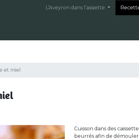
L’Aveyron dans l’assiette
Recett
e et miel
iel
Cuisson dans des caissett
beurrés afin de démouler f