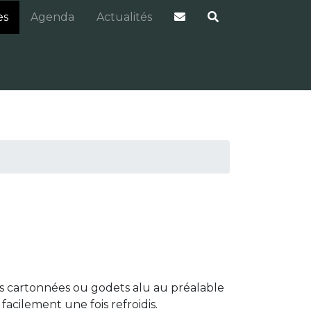
es
Agenda
Actualités
es cartonnées ou godets alu au préalable
acilement une fois refroidis.