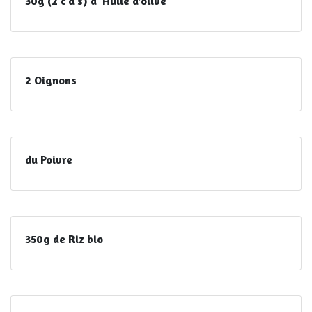
30g (2 c à s) d' Huile d’olive
2 Oignons
du Poivre
350g de Riz bio