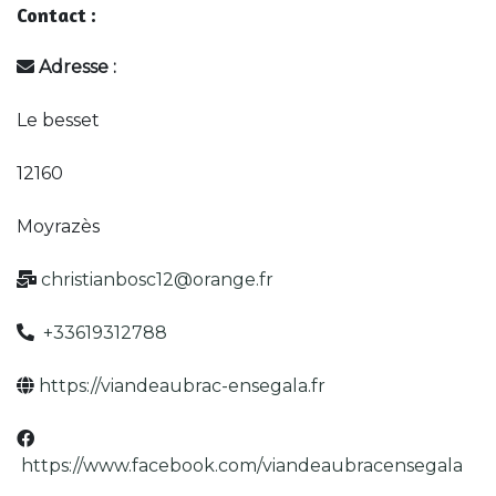
Contact :
Adresse :
Le besset
12160
Moyrazès
christianbosc12@orange.fr
+33619312788
https://viandeaubrac-ensegala.fr
https://www.facebook.com/viandeaubracensegala