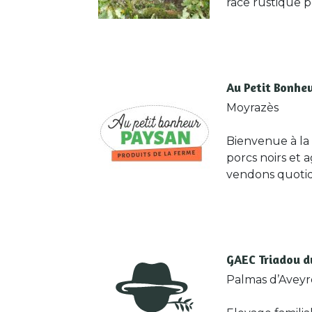
race rustique 
Au Petit Bonhe
Moyrazès
Bienvenue à la
porcs noirs et 
vendons quotid
GAEC Triadou d
Palmas d’Avey