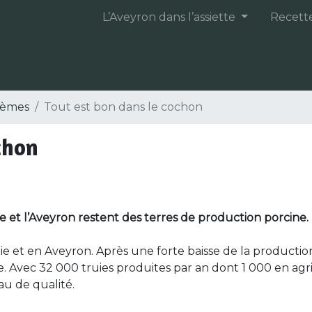
L’Aveyron dans l’assiette
Recett
èmes
Tout est bon dans le cochon
chon
e et l’Aveyron restent des terres de production porcine.
anie et en Aveyron. Après une forte baisse de la producti
e. Avec 32 000 truies produites par an dont 1 000 en agr
au de qualité.