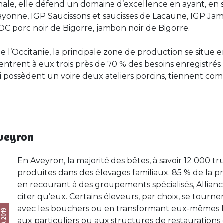
ale, elle défend un domaine d’excellence en ayant, en s
P Bayonne, IGP Saucissons et saucisses de Lacaune, IGP J
C porc noir de Bigorre, jambon noir de Bigorre.
l’Occitanie, la principale zone de production se situe en
entrent à eux trois près de 70 % des besoins enregistré
ui possèdent un voire deux ateliers porcins, tiennent com
veyron
En Aveyron, la majorité des bêtes, à savoir 12 000 tr
produites dans des élevages familiaux. 85 % de la pr
en recourant à des groupements spécialisés, Allianc
citer qu’eux. Certains éleveurs, par choix, se tour
avec les bouchers ou en transformant eux-mêmes le 
aux particuliers ou aux structures de restaurations c