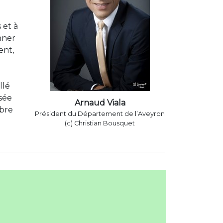
 et à
nner
ent,
llé
sée
Arnaud Viala
mbre
Président du Département de l’Aveyron
(c) Christian Bousquet