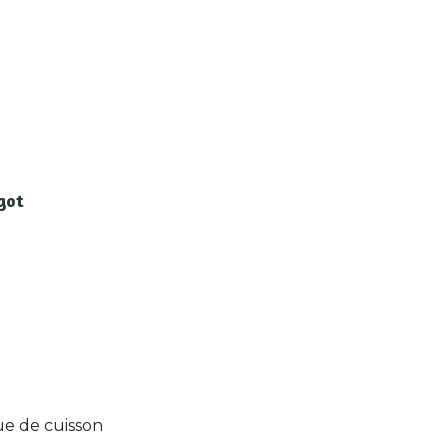
e
igot
e de cuisson