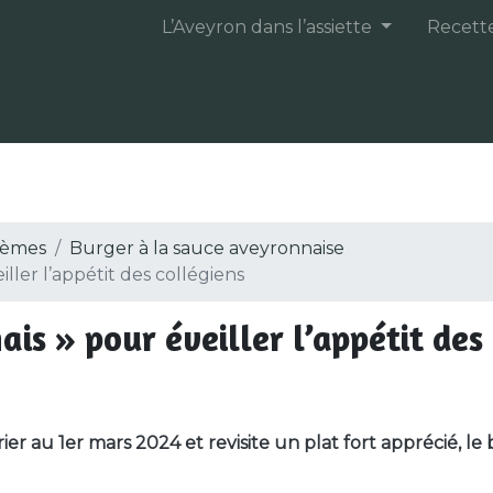
L’Aveyron dans l’assiette
Recett
èmes
Burger à la sauce aveyronnaise
ller l’appétit des collégiens
is » pour éveiller l’appétit des
rier au 1er mars 2024 et revisite un plat fort apprécié, l