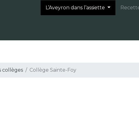
L’Aveyron dans l’assiette
Recett
s collèges
Collège Sainte-Foy