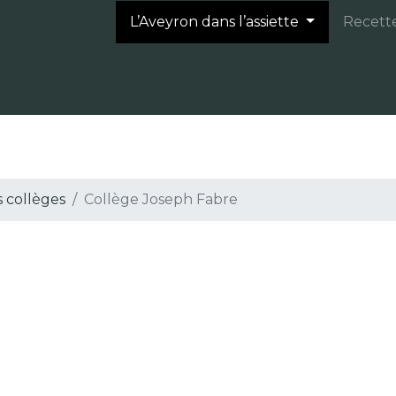
L’Aveyron dans l’assiette
Recett
s collèges
Collège Joseph Fabre