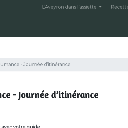
L’Aveyron dans l’assiette
Recett
humance - Journée d’itinérance
e - Journée d’itinérance
 avec votre guide.